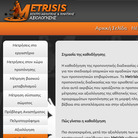
Αρχική Σελίδα
Νέ
Μετρήσεις στο
εργαστήριο
Σημασία της καθοδήγησης
Μετρήσεις στον χώρο
Η καθοδήγηση της προπονητικής διαδικασία
προπόνησης
για τον σχεδιασμό ατομικών και ομαδικών π
των προπονητικών επιβαρύνσεων. Το
Metrisi
Μέτρηση βασικού
προπονητικής διαδικασίας και την οριοθετεί ως
μεταβολισμού
είναι αυτό ακριβώς που χρειάζονται οι προπον
μέτρησης και αξιολόγησης της αθλητικής του
Μέτρηση σύστασης
προγραμμάτων προπόνησης με τη μορφή πληρ
σώματος
βέβαια στα αποτελέσματα και στην αξιολόγη
Πρόβλεψη Αναστήματος
Πελματογράφημα
Πώς γίνεται η καθοδήγηση
Αξιολόγηση
Πιο συγκεκριμένα, μετά την αξιολόγηση των 
επιστημονικά υπεύθυνου του
Metrisis
καθηγητ